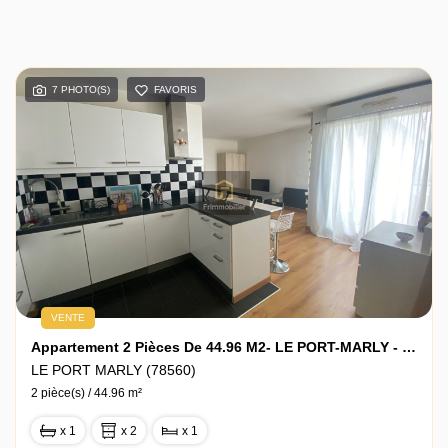
7 PHOTO(S)
FAVORIS
VENTE
Appartement 2 Pièces De 44.96 M2- LE PORT-MARLY - 78560
LE PORT MARLY (78560)
2 pièce(s) / 44.96 m²
x 1
x 2
x 1