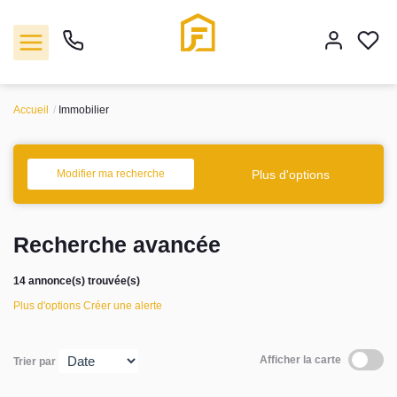
Accueil
Immobilier
Vente
Plus d'options
Modifier ma recherche
Location
Recherche avancée
Biens vendus
14 annonce(s) trouvée(s)
Gestion
Plus d'options
Créer une alerte
Estimation
Afficher la carte
Trier par
Agence