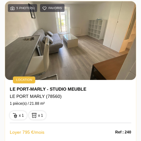
5 PHOTO(S)
FAVORIS
Actualités
Contact
LOCATION
LE PORT-MARLY - STUDIO MEUBLE
LE PORT MARLY (78560)
1 pièce(s) / 21.88 m²
x 1
x 1
Loyer 795 €/mois
Ref : 240