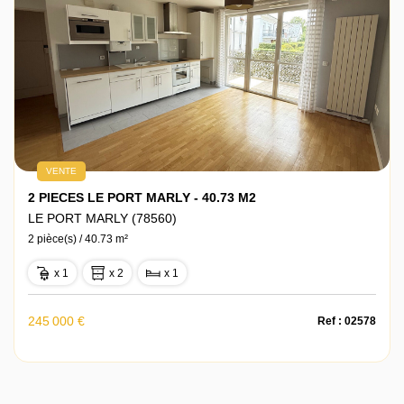
VENTE
2 PIECES LE PORT MARLY - 40.73 M2
LE PORT MARLY (78560)
2 pièce(s) / 40.73 m²
x 1
x 2
x 1
245 000 €
Ref : 02578