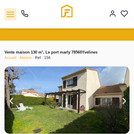
Vente
Vente maison 130 m², Le port marly 78560Yvelines
Accueil
Maison
Ref. : 156
Location
Biens vendus
Gestion
Estimation
Agence