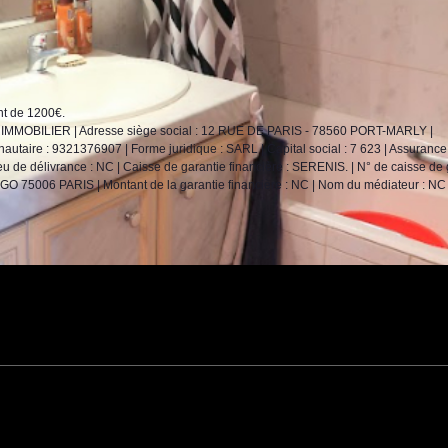
nt de 1200€.
 FRIMMOBILIER | Adresse siège social : 12 RUE DE PARIS - 78560 PORT-MARLY |
aire : 9321376907 | Forme juridique : SARL | Capital social : 7 623 | Assurance
 de délivrance : NC | Caisse de garantie financière : SERENIS. | N° de caisse de g
75006 PARIS | Montant de la garantie financière : NC | Nom du médiateur : NC 