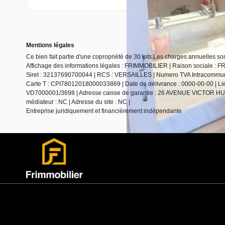
Mentions légales
Ce bien fait partie d'une copropriété de 30 lots.Les charges annuelles so
Affichage des informations légales : FRIMMOBILIER | Raison sociale :
Siret : 32137690700044 | RCS : VERSAILLES | Numero TVA Intracommunaut
Carte T : CPI78012018000033869 | Date de délivrance : 0000-00-00 | Lieu
VD7000001/3698 | Adresse caisse de garantie : 26 AVENUE VICTOR HUGO 
médiateur : NC | Adresse du site : NC |
Entreprise juridiquement et financièrement indépendante