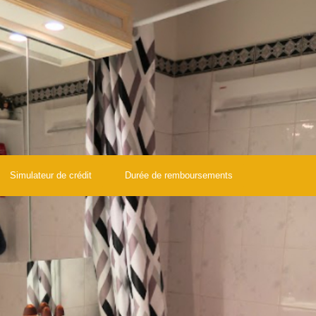
18 %
ÈCHES
RESTAURANTS ET CAFÉS
0,2 tous les 100m
in
Simulateur de crédit
Durée de remboursements