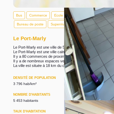
Bus
Commerce
Ecole
Sport
Parc, Jardin et S
Bureau de poste
Supermarché
Le Port-Marly
Le Port-Marly est une ville de 5 090 habitants dont 47 % des h
Le Port-Marly est une ville calme avec 87 % d'appartements
Il y a 80 commerces de proximité dont des commerces, des 
Il y a de nombreux espaces verts.
La ville est située à 18 km du centre de Paris ou 41 minutes 
DENSITÉ DE POPULATION
ENFANTS ET A
3 796 hab/km²
27 %
NOMBRE D'HABITANTS
REVENU MENS
5 453 habitants
3 650 euros / m
TAUX D'HABITATION
TAXE FONCIÈR