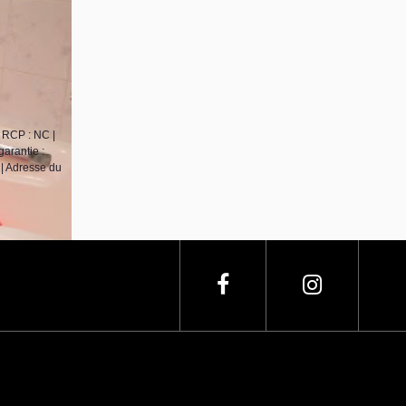
 RCP : NC |
arantie :
| Adresse du