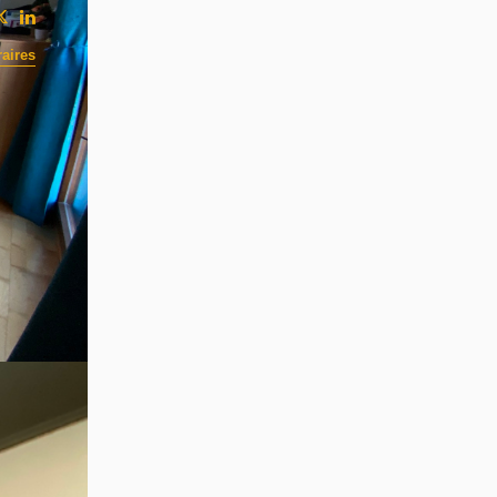
aires
it -