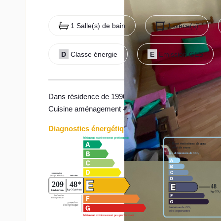
1 Salle(s) de bain
1 pièce(s)
D
Classe énergie
E
Emission GES
Dans résidence de 1990 - Grand STUDIO de 35m² au 1
Cuisine aménagement - Salle de bains avec wc - Cave 
Diagnostics énergétiques