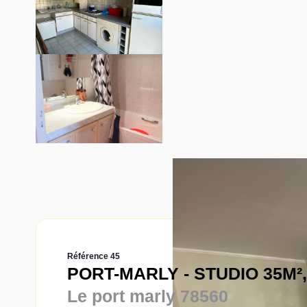
Référence 45
PORT-MARLY - STUDIO 35M²,
Le port marly 78560