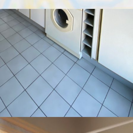
quare
Métro, gare et tramways
Parking
Restaurant
abitants sont propriétaires.
 et 13 % de maisons.
restaurants et un supermarché.
en voiture.
DOLESCENTS
AGE MOYEN
36 ans
UEL PAR MÉNAGE
TAUX DE PROPRIÉTAIRES
ois
46 %
E
PART DES MÉNAGES SANS VOITURE