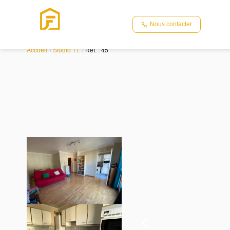
Nous contacter
Vente appartement 34.48 m², Le port marly 78560Yvelines
Accueil
Studio T1
Ref. : 45