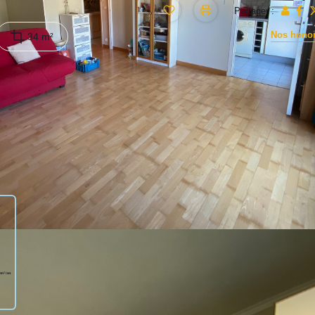
Partager :
Nos honor
34 m²
er étage avec ascenseur comprenant : Entrée - Séjour avec coin nu
- Park S/Sol - Idéal pour un 1er achat