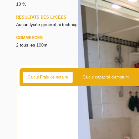
19 %
13 %
RÉSULTATS DES LYCÉES
ECOLES ET CR
Aucun lycée général ni technique
2,6 étab/km²
COMMERCES
MÉDECINS
2 tous les 100m
340 hab/médec
Calcul Frais de notaire
Calcul capacité d'emprunt