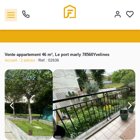
Vente
Vente appartement 46 m², Le port marly 78560Yvelines
Accueil
2 pièces
Ref. : 02636
Location
Biens vendus
Gestion
Estimation
Agence