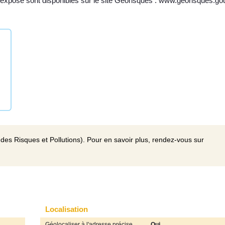
 exposé sont disponibles sur le site Géorisques : www.georisques.gou
des Risques et Pollutions). Pour en savoir plus, rendez-vous sur
Localisation
Géolocaliser à l'adresse précise
Oui