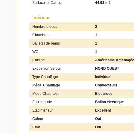
Surface loi Carrez
44.93 m2
Intérieur
Nombre pièces
2
Chambres
1
Salle(s) de bains
1
WC
1
Cuisine
Américaine Amenagée
Exposition Séjour
NORD OUEST
Type Chauffage
Individuel
Méca. Chauffage
Convecteurs
Mode Chauffage
Electrique
Eau chaude
Ballon électrique
Etat intérieur
Excellent
Calme
Oui
Clair
Oui