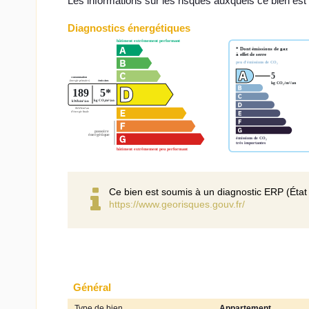
Les informations sur les risques auxquels ce bien est
Diagnostics énergétiques
Ce bien est soumis à un diagnostic ERP (État 
https://www.georisques.gouv.fr/
Général
Type de bien
Appartement