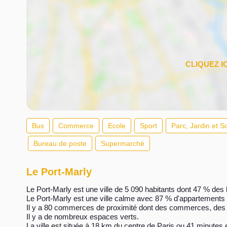
Bus
Commerce
Ecole
Sport
Parc, Jardin et S
Bureau de poste
Supermarché
Le Port-Marly
Le Port-Marly est une ville de 5 090 habitants dont 47 % des h
Le Port-Marly est une ville calme avec 87 % d'appartements
Il y a 80 commerces de proximité dont des commerces, des 
Il y a de nombreux espaces verts.
La ville est située à 18 km du centre de Paris ou 41 minutes 