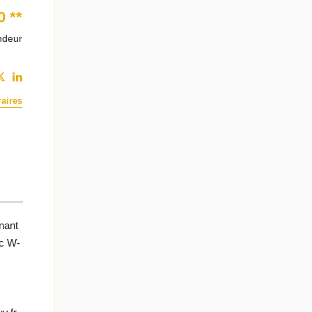
0
**
ndeur
aires
nant
ec W-