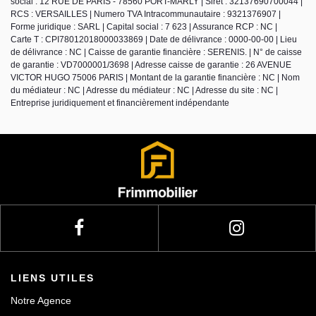
social : 12 RUE DE PARIS - 78560 PORT-MARLY | Siret : 32137690700044 |
RCS : VERSAILLES | Numero TVA Intracommunautaire : 9321376907 |
Forme juridique : SARL | Capital social : 7 623 | Assurance RCP : NC |
Carte T : CPI78012018000033869 | Date de délivrance : 0000-00-00 | Lieu
de délivrance : NC | Caisse de garantie financière : SERENIS. | N° de caisse
de garantie : VD7000001/3698 | Adresse caisse de garantie : 26 AVENUE
VICTOR HUGO 75006 PARIS | Montant de la garantie financière : NC | Nom
du médiateur : NC | Adresse du médiateur : NC | Adresse du site : NC |
Entreprise juridiquement et financièrement indépendante
LIENS UTILES
Notre Agence