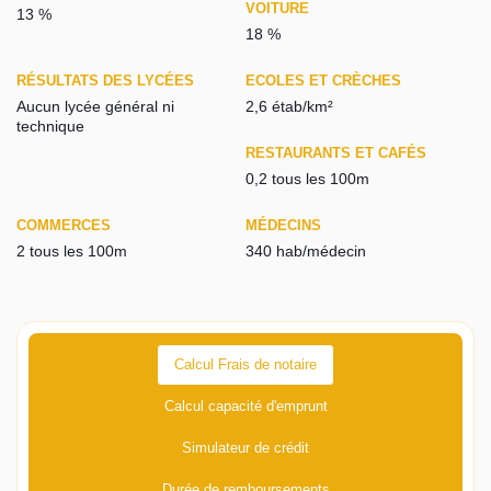
VOITURE
13 %
18 %
RÉSULTATS DES LYCÉES
ECOLES ET CRÈCHES
Aucun lycée général ni
2,6 étab/km²
technique
RESTAURANTS ET CAFÉS
0,2 tous les 100m
COMMERCES
MÉDECINS
2 tous les 100m
340 hab/médecin
Calcul Frais de notaire
Calcul capacité d'emprunt
Simulateur de crédit
Durée de remboursements