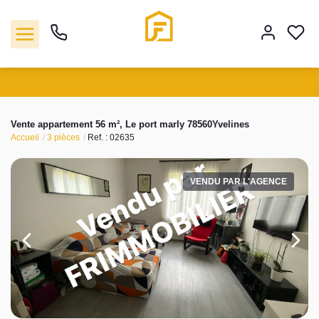
Vente
Vente appartement 56 m², Le port marly 78560Yvelines
Accueil
3 pièces
Ref. : 02635
Location
VENDU PAR L'AGENCE
Biens vendus
Gestion
Estimation
Agence