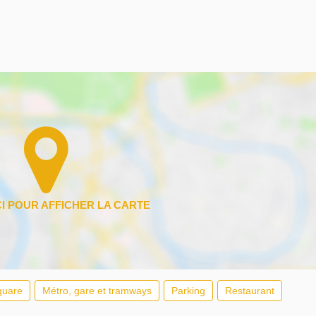
quare
Métro, gare et tramways
Parking
Restaurant