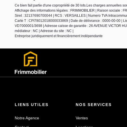
Ce bien fait partie d'une copropriété de 30 lots.Les charges annuelles so
Affichage des informations légales : FRIMMOBILIER | Raison sociale :
Siret : 32137690700044 | RCS : VERSAILLES | Numero TVA Intracommunaut
Carte T : CPI78012018000033869 | Date de délivrance : 0000-00-00 | Lieu
VD7000001/3698 | Adresse caisse de garantie : 26 AVENUE VICTOR HUGO 
médiateur : NC | Adresse du site : NC |
Entreprise juridiquement et financièrement indépendante
LIENS UTILES
NOS SERVICES
Notre Agence
Ventes