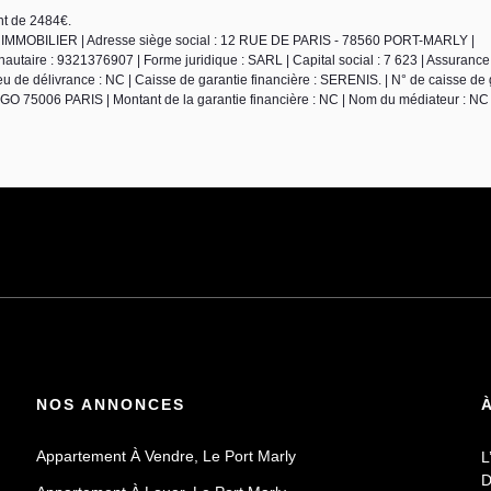
nt de 2484€.
 FRIMMOBILIER | Adresse siège social : 12 RUE DE PARIS - 78560 PORT-MARLY |
aire : 9321376907 | Forme juridique : SARL | Capital social : 7 623 | Assurance
 de délivrance : NC | Caisse de garantie financière : SERENIS. | N° de caisse de g
75006 PARIS | Montant de la garantie financière : NC | Nom du médiateur : NC 
NOS ANNONCES
Appartement À Vendre, Le Port Marly
L
D