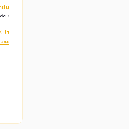
ndu
ndeur
aires
: