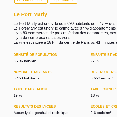
Le Port-Marly
Le Port-Marly est une ville de 5 090 habitants dont 47 % des h
Le Port-Marly est une ville calme avec 87 % d'appartements
Il y a 80 commerces de proximité dont des commerces, des 
Il y a de nombreux espaces verts.
La ville est située à 18 km du centre de Paris ou 41 minutes 
DENSITÉ DE POPULATION
ENFANTS ET A
3 796 hab/km²
27 %
NOMBRE D'HABITANTS
REVENU MENS
5 453 habitants
3 650 euros / m
TAUX D'HABITATION
TAXE FONCIÈR
19 %
13 %
RÉSULTATS DES LYCÉES
ECOLES ET CR
Aucun lycée général ni technique
2,6 étab/km²