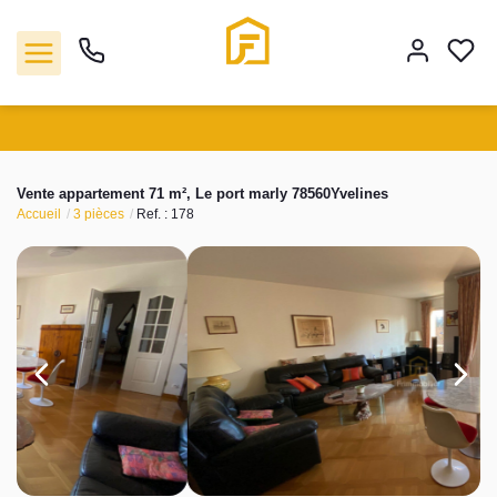
Vente
Vente appartement 71 m², Le port marly 78560Yvelines
Accueil
3 pièces
Ref. : 178
Location
Biens vendus
Gestion
Estimation
Agence