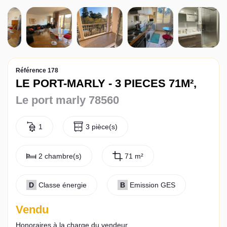
Actualités
Contact
Référence 178
LE PORT-MARLY - 3 PIECES 71M²,
Le port marly 78560
1
3 pièce(s)
2 chambre(s)
71 m²
D
Classe énergie
B
Emission GES
Vendu
Honoraires à la charge du vendeur