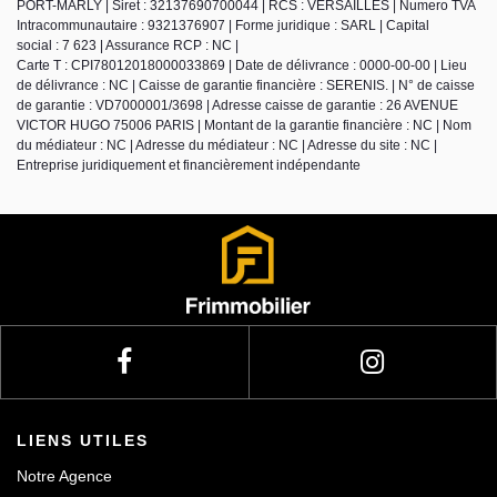
PORT-MARLY | Siret : 32137690700044 | RCS : VERSAILLES | Numero TVA
Intracommunautaire : 9321376907 | Forme juridique : SARL | Capital
social : 7 623 | Assurance RCP : NC |
Carte T : CPI78012018000033869 | Date de délivrance : 0000-00-00 | Lieu
de délivrance : NC | Caisse de garantie financière : SERENIS. | N° de caisse
de garantie : VD7000001/3698 | Adresse caisse de garantie : 26 AVENUE
VICTOR HUGO 75006 PARIS | Montant de la garantie financière : NC | Nom
du médiateur : NC | Adresse du médiateur : NC | Adresse du site : NC |
Entreprise juridiquement et financièrement indépendante
LIENS UTILES
Notre Agence