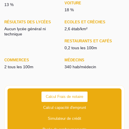
VOITURE
13 %
18 %
RÉSULTATS DES LYCÉES
ECOLES ET CRÈCHES
Aucun lycée général ni
2,6 étab/km²
technique
RESTAURANTS ET CAFÉS
0,2 tous les 100m
COMMERCES
MÉDECINS
2 tous les 100m
340 hab/médecin
Calcul Frais de notaire
Calcul capacité d'emprunt
Simulateur de crédit