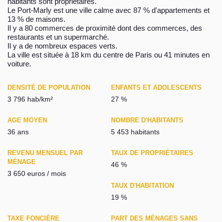
habitants sont propriétaires.
Le Port-Marly est une ville calme avec 87 % d'appartements et
13 % de maisons.
Il y a 80 commerces de proximité dont des commerces, des
restaurants et un supermarché.
Il y a de nombreux espaces verts.
La ville est située à 18 km du centre de Paris ou 41 minutes en
voiture.
DENSITÉ DE POPULATION
ENFANTS ET ADOLESCENTS
3 796 hab/km²
27 %
AGE MOYEN
NOMBRE D'HABITANTS
36 ans
5 453 habitants
REVENU MENSUEL PAR
TAUX DE PROPRIÉTAIRES
MÉNAGE
46 %
3 650 euros / mois
TAUX D'HABITATION
19 %
TAXE FONCIÈRE
PART DES MÉNAGES SANS