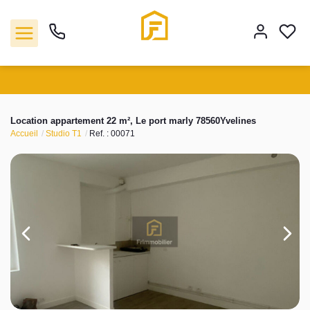
Vente
Location appartement 22 m², Le port marly 78560Yvelines
Accueil
Studio T1
Ref. : 00071
Location
Biens vendus
Gestion
Estimation
Agence