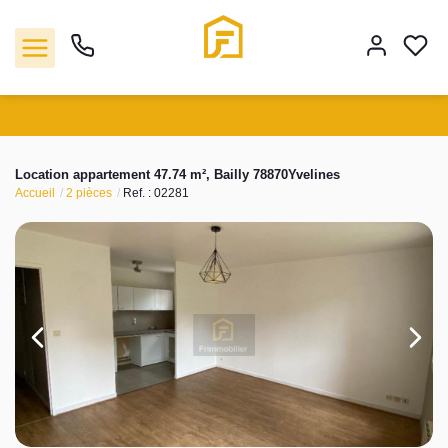
Vente
Location appartement 47.74 m², Bailly 78870Yvelines
Accueil
2 pièces
Ref. : 02281
Location
Biens vendus
Gestion
Estimation
Agence