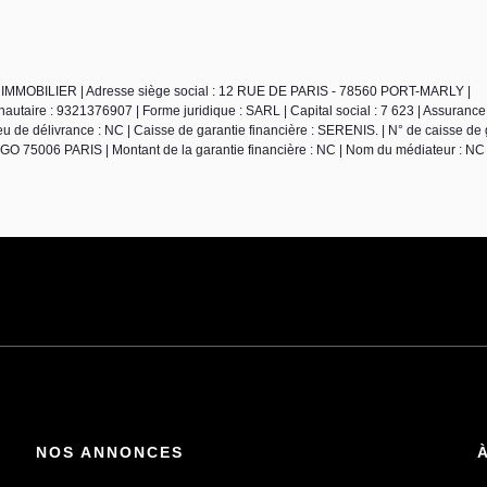
 FRIMMOBILIER | Adresse siège social : 12 RUE DE PARIS - 78560 PORT-MARLY |
aire : 9321376907 | Forme juridique : SARL | Capital social : 7 623 | Assurance
 de délivrance : NC | Caisse de garantie financière : SERENIS. | N° de caisse de g
75006 PARIS | Montant de la garantie financière : NC | Nom du médiateur : NC 
NOS ANNONCES