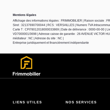
Mentions légales
Affichage des informations légales : FRIMMOBILIER | Raison sociale :
Siret : 32137690700044 | RCS : VERSAILLES | Numero TVA Intracommunaut
Carte T : CPI78012018000033869 | Date de délivrance : 0000-00-00 | Lieu
VD7000001/3698 | Adresse caisse de garantie : 26 AVENUE VICTOR HUGO 
médiateur : NC | Adresse du site : NC |
Entreprise juridiquement et financièrement indépendante
LIENS UTILES
NOS SERVICES