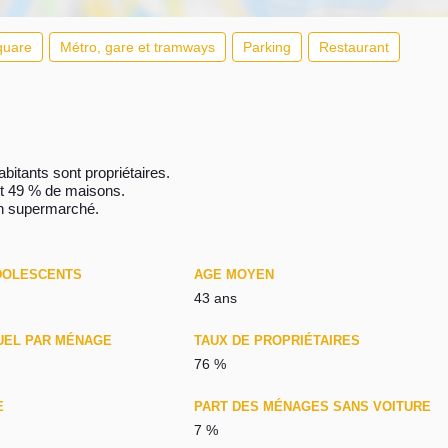
quare
Métro, gare et tramways
Parking
Restaurant
bitants sont propriétaires.
et 49 % de maisons.
un supermarché.
DOLESCENTS
AGE MOYEN
43 ans
UEL PAR MÉNAGE
TAUX DE PROPRIÉTAIRES
76 %
E
PART DES MÉNAGES SANS VOITURE
7 %