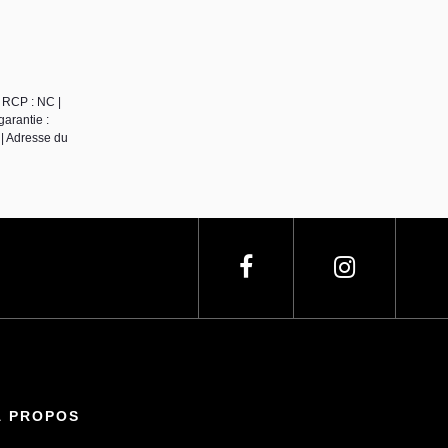
 RCP : NC |
arantie :
| Adresse du
À PROPOS