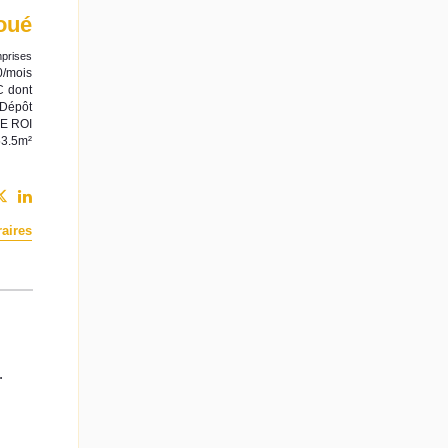
oué
prises
0/mois
C
dont
Dépôt
E ROI
53.5m²
aires
.