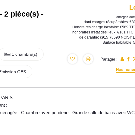
L
2 pièce(s) -
charges com
dont charges récupérables: €8
Honoraires charge locataire: €589 TT
honoraires d'état des lieux: €161 TTC
de garantie: €915
78590 NOISY L
Surface habitable: 
1 chambre(s)
Partager :
Nos honor
Emission GES
 PARIS
nt :
 aménagée - Chambre avec penderie - Grande salle de bains avec WC