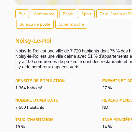
Bus
Commerce
Ecole
Sport
Parc, Jardin et S
Bureau de poste
Supermarché
Noisy-Le-Roi
Noisy-le-Roi est une ville de 7 720 habitants dont 75 % des ha
Noisy-le-Roi est une ville calme avec 51 % d'appartements 
Il y a 100 commerces de proximité dont des restaurants et 
Il y a de nombreux espaces verts.
DENSITÉ DE POPULATION
ENFANTS ET A
1 364 hab/km²
27 %
NOMBRE D'HABITANTS
REVENU MENS
7 550 habitants
ND
TAUX D'HABITATION
TAXE FONCIÈR
19 %
14 %