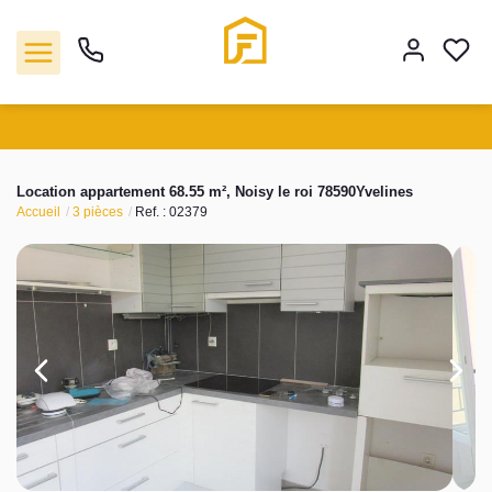
Vente
Location appartement 68.55 m², Noisy le roi 78590Yvelines
Accueil
3 pièces
Ref. : 02379
Location
Biens vendus
Gestion
Estimation
Agence