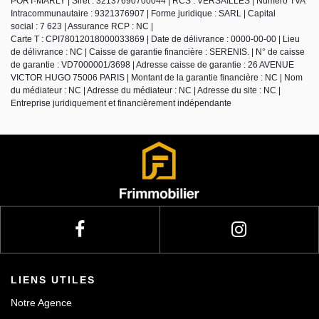
PORT-MARLY | Siret : 32137690700044 | RCS : VERSAILLES | Numero TVA
Intracommunautaire : 9321376907 | Forme juridique : SARL | Capital
social : 7 623 | Assurance RCP : NC |
Carte T : CPI78012018000033869 | Date de délivrance : 0000-00-00 | Lieu
de délivrance : NC | Caisse de garantie financière : SERENIS. | N° de caisse
de garantie : VD7000001/3698 | Adresse caisse de garantie : 26 AVENUE
VICTOR HUGO 75006 PARIS | Montant de la garantie financière : NC | Nom
du médiateur : NC | Adresse du médiateur : NC | Adresse du site : NC |
Entreprise juridiquement et financièrement indépendante
LIENS UTILES
Notre Agence