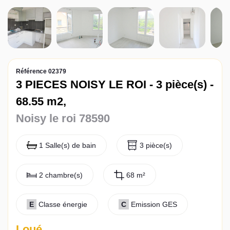
Actualités
Contact
Référence 02379
3 PIECES NOISY LE ROI - 3 pièce(s) -
68.55 m2,
Noisy le roi 78590
1 Salle(s) de bain
3 pièce(s)
2 chambre(s)
68 m²
E
Classe énergie
C
Emission GES
Loué