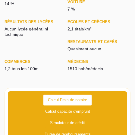
VOITURE
14 %
7 %
RÉSULTATS DES LYCÉES
ECOLES ET CRÈCHES
Aucun lycée général ni
2,1 étab/km²
technique
RESTAURANTS ET CAFÉS
Quasiment aucun
COMMERCES
MÉDECINS
1,2 tous les 100m
1510 hab/médecin
Calcul Frais de notaire
Calcul capacité d'emprunt
Simulateur de crédit
Durée de remboursements