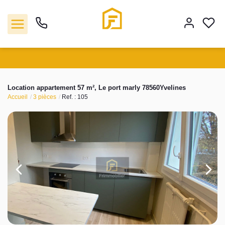
Vente
Location appartement 57 m², Le port marly 78560Yvelines
Accueil
3 pièces
Ref. : 105
Location
Biens vendus
Gestion
Estimation
Agence