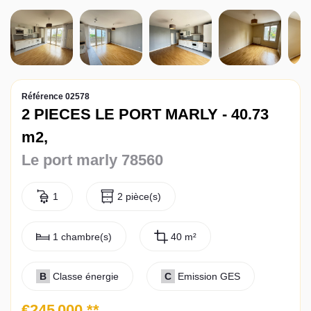
Actualités
Contact
Référence 02578
2 PIECES LE PORT MARLY - 40.73
m2,
Le port marly 78560
1
2 pièce(s)
1 chambre(s)
40 m²
B
Classe énergie
C
Emission GES
€245 000
**