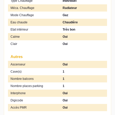
Type Chauffage
Individuel
Méca. Chauffage
Radiateur
Mode Chauffage
Gaz
Eau chaude
Chaudière
Etat intérieur
Très bon
Calme
Oui
Clair
Oui
Autres
Ascenseur
Oui
Cave(s)
1
Nombre balcons
1
Nombre places parking
1
Interphone
Oui
Digicode
Oui
Accès PMR
Oui