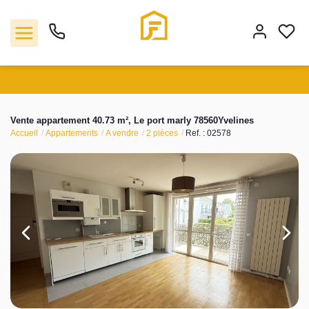
Vente
Vente appartement 40.73 m², Le port marly 78560Yvelines
Accueil
Appartements
A vendre
2 pièces
Ref. : 02578
Location
Biens vendus
Gestion
Estimation
Agence