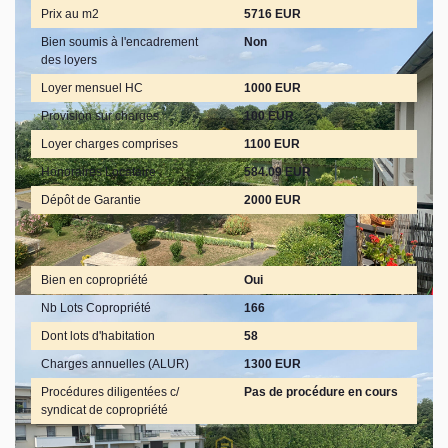
Prix au m2
5716 EUR
Bien soumis à l'encadrement
Non
des loyers
Loyer mensuel HC
1000 EUR
Provision sur charges
100 EUR
Loyer charges comprises
1100 EUR
Honoraires Locataire
584.09 EUR
Dépôt de Garantie
2000 EUR
Copropriété
Bien en copropriété
Oui
Nb Lots Copropriété
166
Dont lots d'habitation
58
Charges annuelles (ALUR)
1300 EUR
Procédures diligentées c/
Pas de procédure en cours
syndicat de copropriété