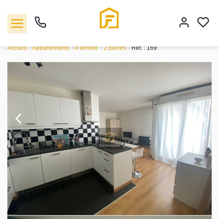
Vente appartement 44.96 m², Le port marly 78560Yvelines
Accueil
Appartements
A vendre
2 pièces
Ref. : 169
Vente
Location
Biens vendus
Gestion
Estimation
Agence