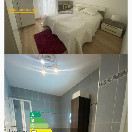
Nos honoraires
Dans résidence récente de 2001 en Bords de Seine - 2
pièces de 44.96m² avec balcon vue seine comprenant :
Séjour donnant sur un balcon exposé Nord-Ouest - Cuisine
aménagée et équipée ouverte - 1 Chambre avec placards -
1 salle de bain avec W-C
L'appartement dispose d'une place de parking en sous-sol.
Les informations sur les risques auxquels ce bien est
exposé sont disponibles sur le site Géorisques :
www.georisques.gouv.fr
Diagnostics énergétiques