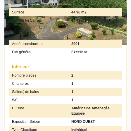
Surfaces
Surface
44.96 m2
Surface loi Carrez
44.93 m2
Extérieur
Année construction
2001
Etat général
Excellent
Intérieur
Nombre pièces
2
Chambres
1
Salle(s) de bains
1
WC
1
Cuisine
Américaine Amenagée
Equipée
Exposition Séjour
NORD OUEST
Type Chauffage
Individuel