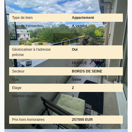
Général
Type de bien
Appartement
Type de transaction
A vendre
Localisation
Géolocaliser à l'adresse
Oui
précise
Pays
FRANCE
Secteur
BORDS DE SEINE
Vue
Seine
Etage
2
Nombre étages
3
Aspects financiers
Prix hors honoraires
257000 EUR
Prix
257000 EUR