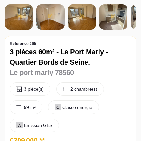
Actualités
Contact
Référence 265
3 pièces 60m² - Le Port Marly -
Quartier Bords de Seine,
Le port marly 78560
3 pièce(s)
2 chambre(s)
59 m²
C
Classe énergie
A
Emission GES
€309 000
**