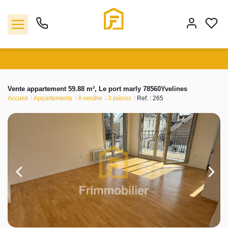
Vente
Vente appartement 59.88 m², Le port marly 78560Yvelines
Accueil
Appartements
A vendre
3 pièces
Ref. : 265
Location
Biens vendus
Gestion
Estimation
Agence