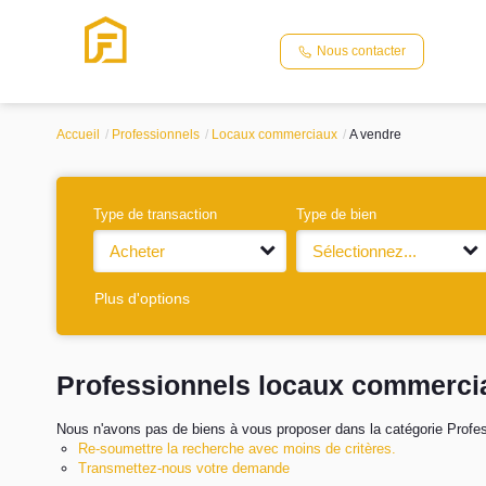
Nous contacter
Accueil
Professionnels
Locaux commerciaux
A vendre
Type de transaction
Type de bien
Acheter
Sélectionnez...
Plus d'options
Professionnels locaux commerci
Nous n'avons pas de biens à vous proposer dans la catégorie Profes
Re-soumettre la recherche avec moins de critères.
Transmettez-nous votre demande