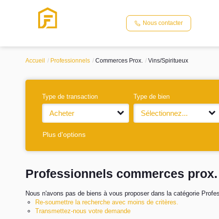
Nous contacter
Accueil
Professionnels
Commerces Prox.
Vins/Spiritueux
Type de transaction
Type de bien
Acheter
Sélectionnez...
Plus d'options
Professionnels commerces prox. 
Nous n'avons pas de biens à vous proposer dans la catégorie Profes
Re-soumettre la recherche avec moins de critères.
Transmettez-nous votre demande