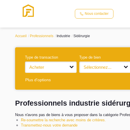
Nous contacter
Accueil
Professionnels
Industrie
Sidérurgie
Type de transaction
Type de bien
Acheter
Sélectionnez...
Plus d'options
Professionnels industrie sidérurg
Nous n'avons pas de biens à vous proposer dans la catégorie Professi
Re-soumettre la recherche avec moins de critères.
Transmettez-nous votre demande