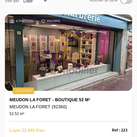
Afficher la carte
Trier par
Actualités
4 PHOTO(S)
FAVORIS
Contact
LOCATION
MEUDON LA FORET - BOUTIQUE 52 M²
MEUDON LA FORET (92360)
52.52 m²
Loyer 22 440 €/an
Ref : 223