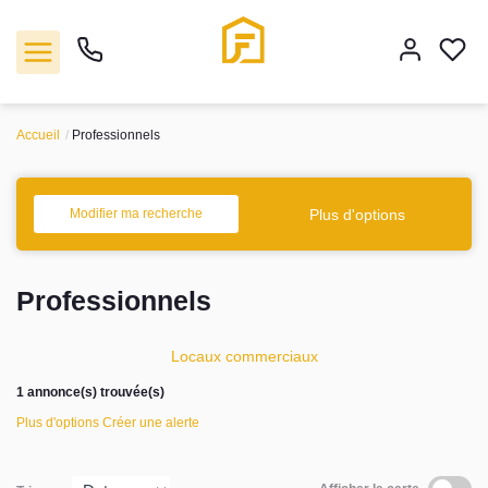
Accueil
Professionnels
Vente
Plus d'options
Modifier ma recherche
Location
Professionnels
Biens vendus
Locaux commerciaux
Gestion
1 annonce(s) trouvée(s)
Estimation
Plus d'options
Créer une alerte
Agence