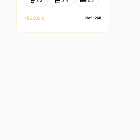
x 2
x 4
x 3
485 000 €
Ref : 268