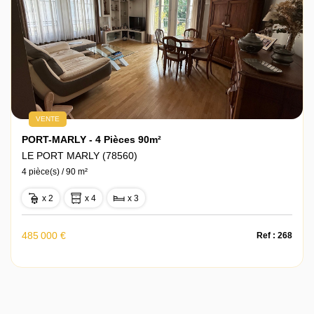
VENTE
PORT-MARLY - 4 Pièces 90m²
LE PORT MARLY (78560)
4 pièce(s) / 90 m²
x 2
x 4
x 3
485 000 €
Ref : 268