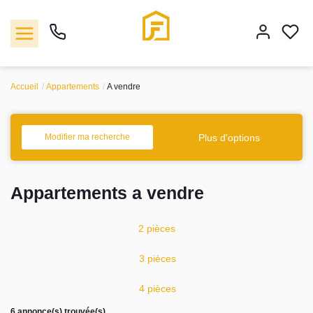
Accueil
Appartements
A vendre
Vente
Plus d'options
Modifier ma recherche
Location
Appartements a vendre
Biens vendus
2 pièces
Gestion
3 pièces
Estimation
4 pièces
Agence
6 annonce(s) trouvée(s)