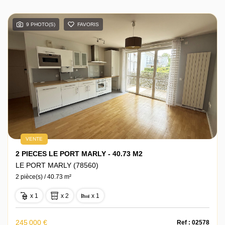
9 PHOTO(S)
FAVORIS
VENTE
2 PIECES LE PORT MARLY - 40.73 M2
LE PORT MARLY (78560)
2 pièce(s) / 40.73 m²
x 1
x 2
x 1
245 000 €
Ref : 02578