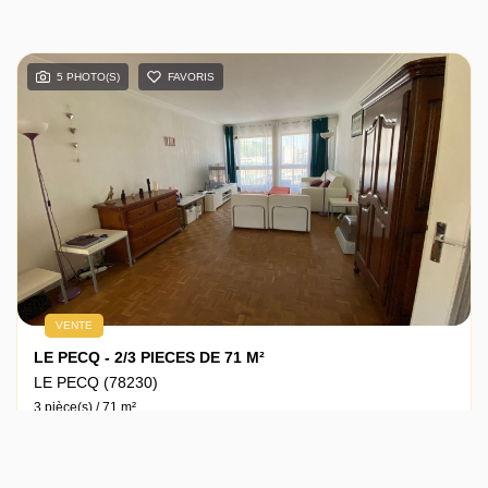
5 PHOTO(S)
FAVORIS
VENTE
LE PECQ - 2/3 PIECES DE 71 M²
LE PECQ (78230)
3 pièce(s) / 71 m²
x 3
x 1