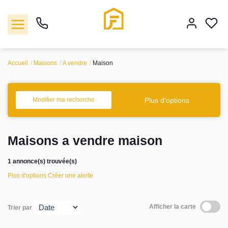
Accueil
Maisons
A vendre
Maison
Vente
Plus d'options
Modifier ma recherche
Location
Maisons a vendre maison
Biens vendus
1 annonce(s) trouvée(s)
Gestion
Plus d'options
Créer une alerte
Estimation
Afficher la carte
Trier par
Agence