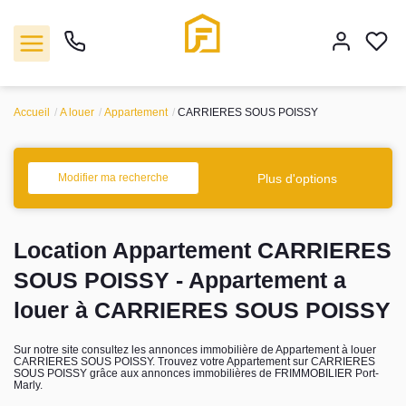
Accueil
A louer
Appartement
CARRIERES SOUS POISSY
Vente
Plus d'options
Modifier ma recherche
Location
Location Appartement CARRIERES
Biens vendus
SOUS POISSY - Appartement a
Gestion
louer à CARRIERES SOUS POISSY
Estimation
Sur notre site consultez les annonces immobilière de Appartement à louer
CARRIERES SOUS POISSY. Trouvez votre Appartement sur CARRIERES
SOUS POISSY grâce aux annonces immobilières de FRIMMOBILIER Port-
Marly.
Agence