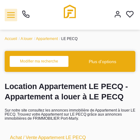
Accueil
A louer
Appartement
LE PECQ
Vente
Plus d'options
Modifier ma recherche
Location
Location Appartement LE PECQ -
Biens vendus
Appartement a louer à LE PECQ
Gestion
Sur notre site consultez les annonces immobilière de Appartement à louer LE
PECQ. Trouvez votre Appartement sur LE PECQ grâce aux annonces
immobilières de FRIMMOBILIER Port-Marly.
Estimation
Agence
Achat / Vente Appartement LE PECQ