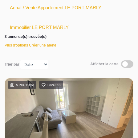
Achat / Vente Appartement LE PORT MARLY
Actualités
Immobilier LE PORT MARLY
Contact
3 annonce(s) trouvée(s)
Plus d'options
Créer une alerte
Afficher la carte
Trier par
5 PHOTO(S)
FAVORIS